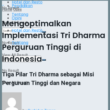
Hotel dan Resto
Pendidikan
No Result
Home
Opini
Tentang
Opini
Mengoptimalkan
View All Result
Hotel dan Resto
Implementasi Tri Dharma
Tentang
No Result
Perguruan Tinggi di
View All Result
Indonesia
No Result
Tiga Pilar Tri Dharma sebagai Misi
Perguruan Tinggi dan Negara
View All Result