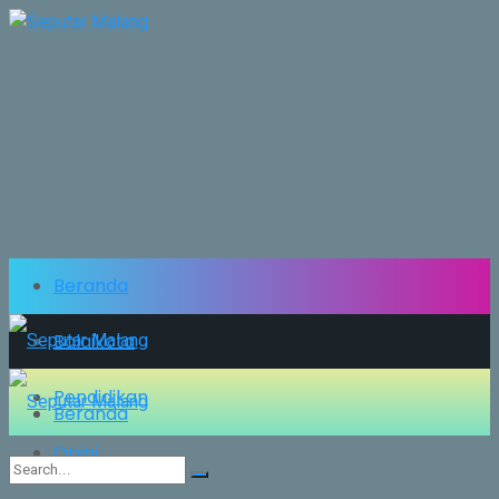
Beranda
Balaikota
Pendidikan
Beranda
Opini
Balaikota