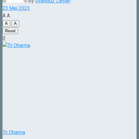
by
Syahiduz Zaman
23 Mei 2023
A
A
A
A
Reset
0
Tri Dharma