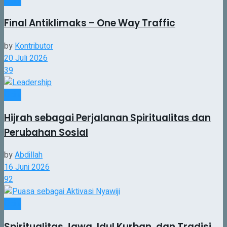
Opini
Final Antiklimaks – One Way Traffic
by
Kontributor
20 Juli 2026
39
Opini
Hijrah sebagai Perjalanan Spiritualitas dan
Perubahan Sosial
by
Abdillah
16 Juni 2026
92
Opini
Spiritualitas Jawa, Idul Kurban, dan Tradisi